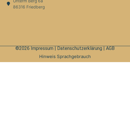
Unterm Berg 6a
86316 Friedberg
©2026
Impressum
|
Datenschutzerklärung
|
AGB
Hinweis Sprachgebrauch