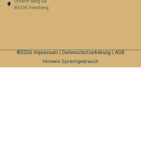
Unterm Berg 6a
86316 Friedberg
©2026
Impressum
|
Datenschutzerklärung
|
AGB
Hinweis Sprachgebrauch